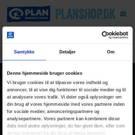
[mailpoet_page]
Samtykke
Detaljer
Om
Denne hjemmeside bruger cookies
Vi bruger cookies til at tilpasse vores indhold og
annoncer, til at vise dig funktioner til sociale medier og til
PlanBørnefonden
at analysere vores trafik. Vi deler også oplysninger om
Mimersgade 47, 4. sal
din brug af vores hjemmeside med vores partnere inden
for sociale medier, annonceringspartnere og
DK-2200 København N
analysepartnere. Vores partnere kan kombinere disse
Telefon 70 22 12 11
data med andre oplysninger, du har givet dem, eller som
Telefonerne er åbne alle hverdage kl. 10-15
de har indsamlet fra din brug af deres tjenester.